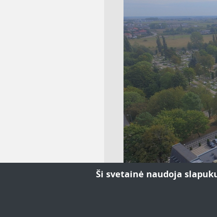
Klaipėdos miesto savivaldybės
Ši svetainė naudoja slapuku
administracija
Kapinių priežiūros skyrius
Tel. nr.: 31 99 93,
tel. nr.: 8 686 73 452,