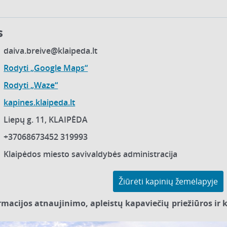
s
daiva.breive@klaipeda.lt
Rodyti „Google Maps“
Rodyti „Waze“
kapines.klaipeda.lt
Liepų g. 11, KLAIPĖDA
+37068673452 319993
Klaipėdos miesto savivaldybės administracija
Žiūrėti kapinių žemėlapyje
ormacijos atnaujinimo, apleistų kapaviečių priežiūros ir k