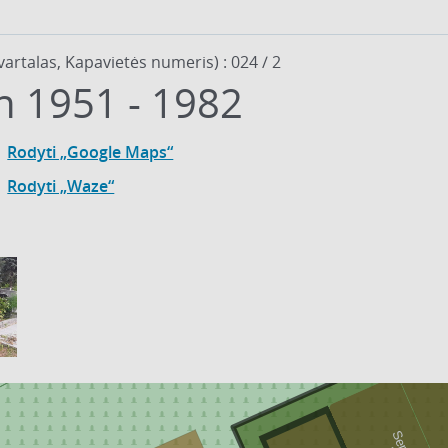
vartalas, Kapavietės numeris) : 024 / 2
in 1951 - 1982
Rodyti „Google Maps“
Rodyti „Waze“
9
5
8
-
2
0
2