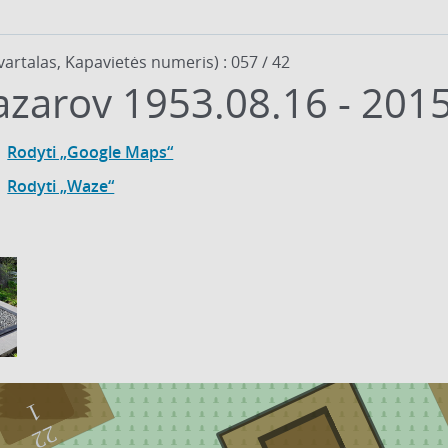
vartalas, Kapavietės numeris) : 057 / 42
Jevgenij Nazarov 1953.08.16 -
Rodyti „Google Maps“
Rodyti „Waze“
1
22