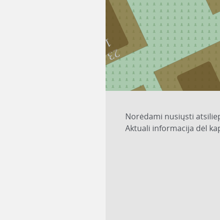
1
23
Norėdami nusiųsti atsilie
Aktuali informacija dėl k
39