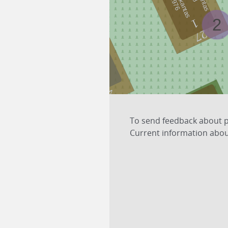
2
1
27
1
28
To send feedback about pl
Current information about
35