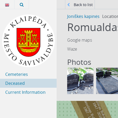
Back to list
Joniškės kapinės
Locatio
Romualdas
Google maps
Waze
Photos
Cemeteries
Deceased
Current Information
Stanislovas Bukantas
Laisvūnas Bukantas
9
4
7
-
2
0
1
1
8
9
6
7
-
1
9
7
1
6