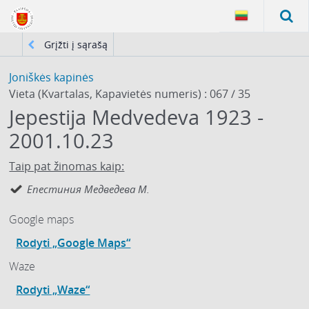
Grįžti į sąrašą
Joniškės kapinės
Vieta (Kvartalas, Kapavietės numeris) : 067 / 35
Jepestija Medvedeva 1923 -
2001.10.23
Taip pat žinomas kaip:
Епестиния Медведева М.
Google maps
Rodyti „Google Maps“
Waze
Rodyti „Waze“