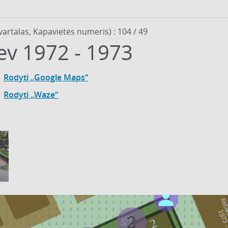
vartalas, Kapavietės numeris) : 104 / 49
jev 1972 - 1973
42
Rodyti „Google Maps“
Rodyti „Waze“
2
48
1
Ričar
9
7
3
-
1
9
7
49
2
2