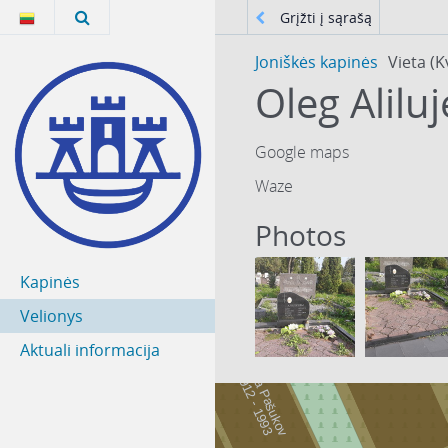
Grįžti į sąrašą
Joniškės kapinės
Vieta (K
Oleg Alilu
Google maps
Waze
Photos
43
Kapinės
1
Velionys
44
2
Aktuali informacija
Foma Pašukov
1
9
1
2
-
1
9
9
1
3