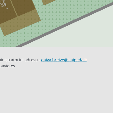
inistratoriui adresu -
daiva.breive@klaipeda.lt
pavietės