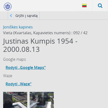
Grįžti į sąrašą
Joniškės kapinės
Vieta (Kvartalas, Kapavietės numeris) : 092 / 42
Justinas Kumpis 1954 -
2000.08.13
Google maps
Rodyti „Google Maps“
Waze
Rodyti „Waze“