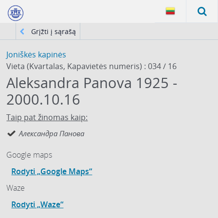
Grįžti į sąrašą
Joniškės kapinės
Vieta (Kvartalas, Kapavietės numeris) : 034 / 16
Aleksandra Panova 1925 -
2000.10.16
Taip pat žinomas kaip:
Александра Панова
Google maps
Rodyti „Google Maps“
Waze
Rodyti „Waze“