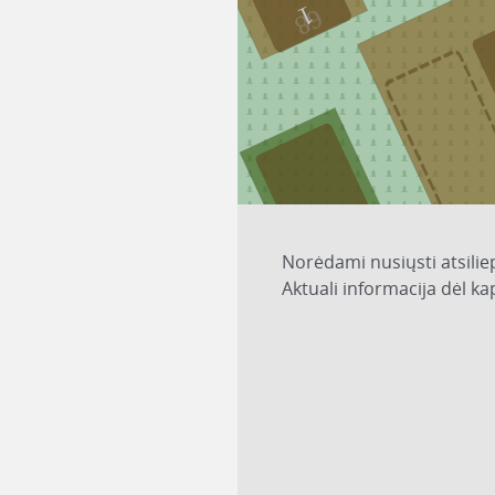
1
68
Norėdami nusiųsti atsilie
Aktuali informacija dėl k
1
82