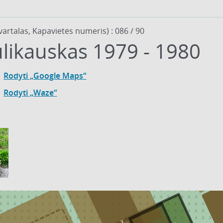
vartalas, Kapavietės numeris) : 086 / 90
likauskas 1979 - 1980
Rodyti „Google Maps“
Rodyti „Waze“
2