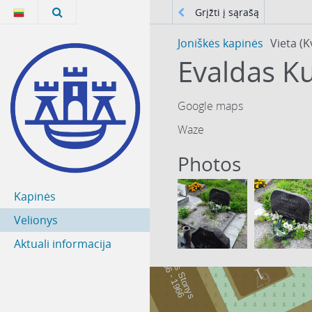
Grįžti į sąrašą
Joniškės kapinės
Vieta (K
Evaldas Ku
Google maps
Waze
Photos
Kapinės
Velionys
Aktuali informacija
Artūras Stonys
9
6
6
-
1
9
6
1
6
1
67