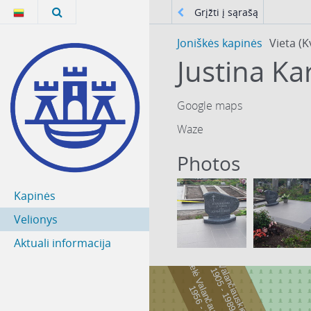
Grįžti į sąrašą
Joniškės kapinės
Vieta (K
Justina Ka
Google maps
Waze
Photos
Kapinės
Velionys
Aktuali informacija
Ona Valančiauskienė
Adelė Valančauskienė
9
0
5
-
1
9
8
1
9
9
5
6
-
1
?