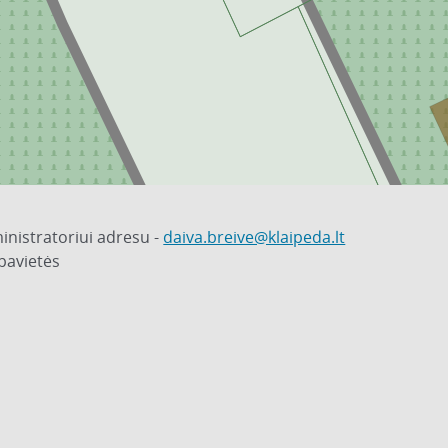
inistratoriui adresu -
daiva.breive@klaipeda.lt
pavietės