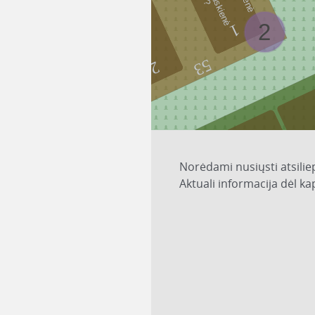
2
1
53
2
Norėdami nusiųsti atsilie
Aktuali informacija dėl k
2
5