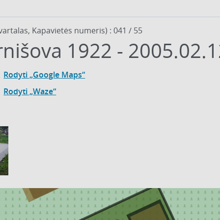
vartalas, Kapavietės numeris) : 041 / 55
rnišova 1922 - 2005.02.
Rodyti „Google Maps“
Rodyti „Waze“
54
3