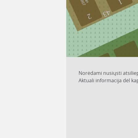
1
43
2
Norėdami nusiųsti atsilie
Aktuali informacija dėl k
3
6