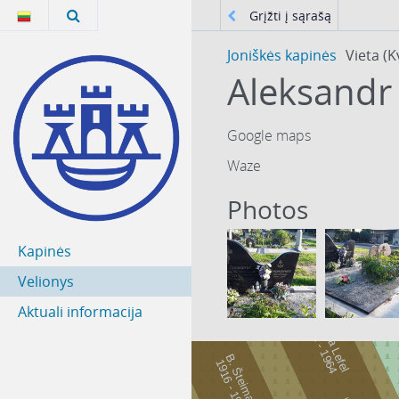
Grįžti į sąrašą
Joniškės kapinės
Vieta (K
Aleksandr
Google maps
Waze
Photos
Kapinės
Velionys
Aktuali informacija
Petenka Lefel
9
6
1
-
1
9
6
1
4
B. Šteiman
9
1
6
-
1
9
6
1
7