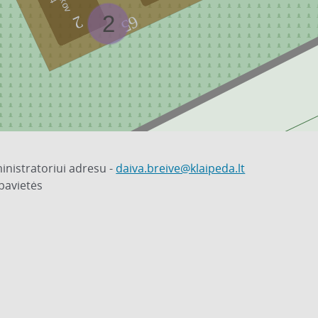
2
65
2
inistratoriui adresu -
daiva.breive@klaipeda.lt
pavietės