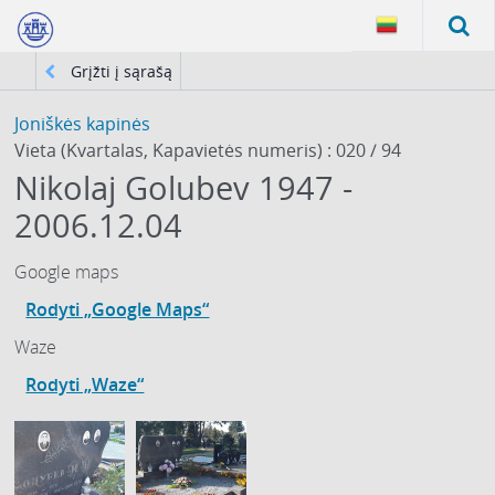
Grįžti į sąrašą
Joniškės kapinės
Vieta (Kvartalas, Kapavietės numeris) : 020 / 94
Nikolaj Golubev 1947 -
2006.12.04
Google maps
Rodyti „Google Maps“
Waze
Rodyti „Waze“