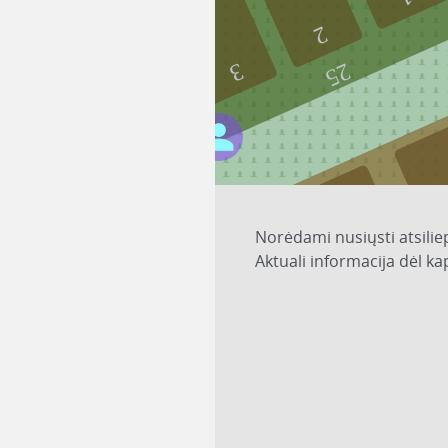
2
25
3
Norėdami nusiųsti atsilie
Aktuali informacija dėl k
2