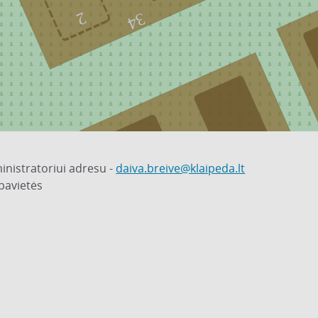
2
34
inistratoriui adresu -
daiva.breive@klaipeda.lt
pavietės
1
51
2