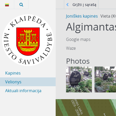
Grįžti į sąrašą
Joniškės kapinės
Vieta (K
Google maps
Waze
Photos
Kapinės
Velionys
Aktuali informacija
Jonas Liekis
9
2
9
-
2
0
0
1
8
1