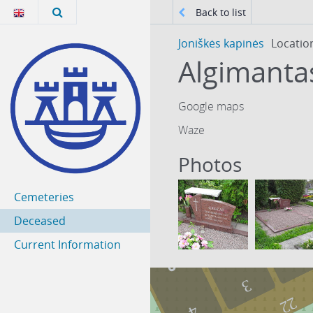
Back to list
Joniškės kapinės
Locatio
Algimanta
Google maps
Waze
Photos
Cemeteries
Deceased
Current Information
2
3
22