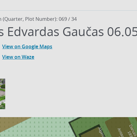
n (Quarter, Plot Number): 069 / 34
s Edvardas Gaučas 06.05
View on Google Maps
View on Waze
9
3
0
-
2
0
2
9
0
8
-
1
9
9