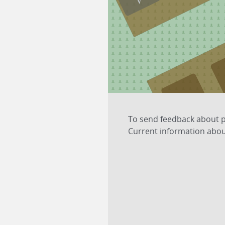
4
To send feedback about pl
Current information about
3