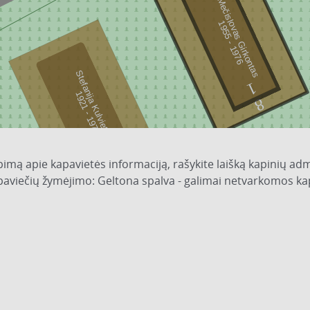
Mečislovas Girkontas
9
5
5
-
1
9
7
1
6
Stefanija Kulvietienė
1
9
2
1
-
1
9
7
1
5
8
1
pimą apie kapavietės informaciją, rašykite laišką kapinių adm
7
apaviečių žymėjimo: Geltona spalva - galimai netvarkomos ka
1